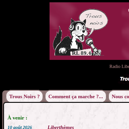
Radio Liber
Trous Noirs ?
Comment ça marche ?...
Nous co
À venir :
Liberthèmes
10 août 2026